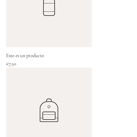
Esto es un producto
Price
€7.50