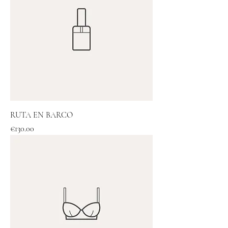
RUTA EN BARCO
Price
€130.00