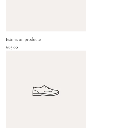
Esto es un producto
Price
€85.00