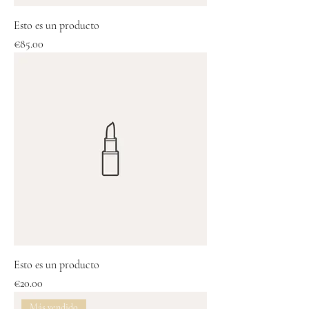
Esto es un producto
Price
€85.00
Esto es un producto
Price
€20.00
Más vendido