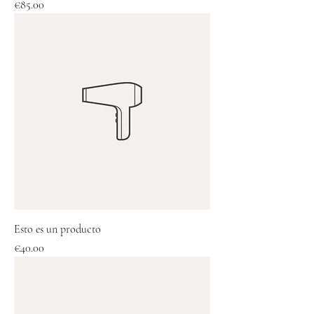
Price
€85.00
Esto es un producto
Price
€40.00