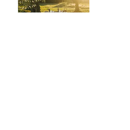
ACEITE Y OLIVOS
CENTENARIOS
Aprende sobre aceite entre
olivos centenarios
VER MÁS