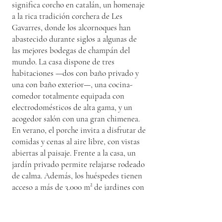
significa corcho en catalán, un homenaje
a la rica tradición corchera de Les
Gavarres, donde los alcornoques han
abastecido durante siglos a algunas de
las mejores bodegas de champán del
mundo. La casa dispone de tres
habitaciones —dos con baño privado y
una con baño exterior—, una cocina-
comedor totalmente equipada con
electrodomésticos de alta gama, y un
acogedor salón con una gran chimenea.
En verano, el porche invita a disfrutar de
comidas y cenas al aire libre, con vistas
abiertas al paisaje. Frente a la casa, un
jardín privado permite relajarse rodeado
de calma. Además, los huéspedes tienen
acceso a más de 3.000 m² de jardines con
zonas de césped, rincones sombreados,
un huerto mediterráneo y una gran
piscina. La amplitud del espacio y su