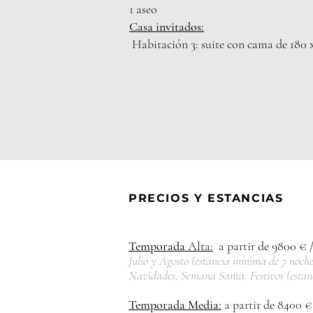
1 aseo
Casa invitados:
Habitación
3: s
uite con cama de 180 
PRECIOS Y ESTANCIAS
Temporada
Alta:
a partir de 9800 € 
Julio y Agosto (e
stancia mínima de 7 noche
Navidades, Semana Santa, Festivos (e
stan
Temporada Media:
a partir de 84
00 €