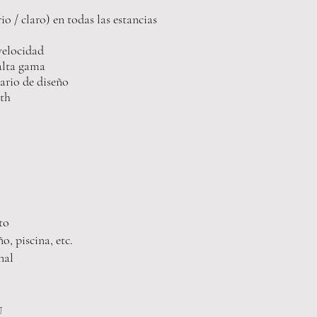
io / claro) en todas las estancias
velocidad
 alta gama
iario de diseño
oth
to
ño, piscina, etc.
nal
o
IU