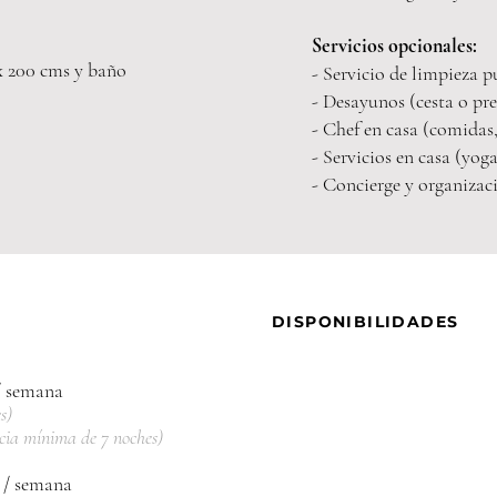
Servicios opcionales:
x 200 cms y
baño
- Servi
cio de limpieza p
- Desayunos (cesta o pr
- Chef en casa (comidas,
- Servicios en casa (yoga
- Concierge y organizac
DISPONIBILIDADES
/ semana
s)
cia mínima de 7 noches)
 / semana