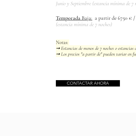
Junio y Septiembre
(e
stancia mínima de 7 
Temporada
Baja:
a partir de 6750 € 
(e
stancia mínima de 7 noches)
Notas:
➙ Estancias de
menos
de 7 noches o estancias 
➙ Los precios "a partir de" pueden variar en fu
CONTACTAR AHORA