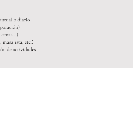
untual o diario
eparación)
 cenas...)
, masajista, etc.)
ión de actividades