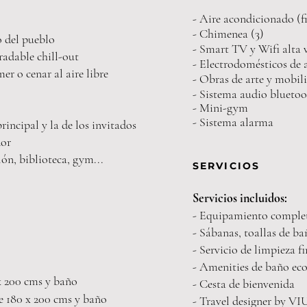
- Aire acondicionado (fr
- Chimenea (3)
o del pueblo
- Smart TV y Wifi alta 
radable chill-out
- Electrodomésticos de
r o cenar al aire libre
- Obras de arte y mobil
- Sistema audio blueto
- Mini-gym
- Sistema alarma
 principal y la de los invitados
dor
ón, biblioteca, gym...
SERVICIOS
Servicios incluidos:
- Equipamiento comple
- Sábanas, toallas de ba
- Servicio de limpieza fi
- Amenities de baño ec
 x 200 cms y baño
- Cesta de bienvenida
e 180 x 200 cms y
baño
- Travel designer by V