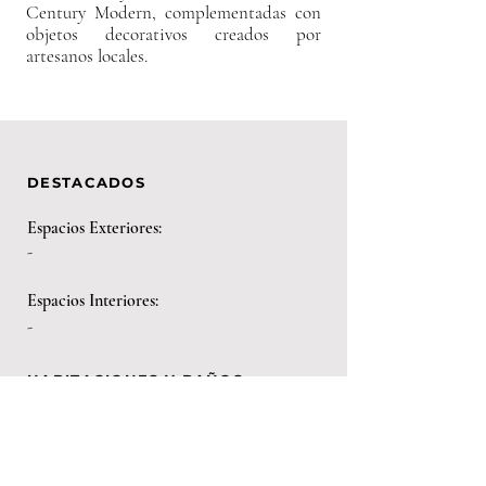
Century Modern, complementadas con
objetos decorativos creados por
artesanos locales.
DESTACADOS
Espacios Exteriores:
-
Espacios Interiores:
-
HABITACIONES Y BAÑOS
3 habitaciones y 2 baños
SERVICIOS
Servicios incluidos:
- Equipamiento completo