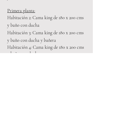
Primera planta:
Habitación 2: Cama king de 180 x 200 cms
y baño con ducha
Habitación 3:
Cama king de 180 x 200 cms
y b
año con ducha
y bañ
era
Habitación 4: Cama king de 180 x 200 cms
y baño con ducha
Pool House:
Habitación 4: Cama king de 180 x 200 cms
y baño con ducha
EQUIPAMIENTO DESTACADO
- Aire acondicionado (frio / claro) en todas
las estancias
- Chimenea
- Smart TV y Wifi alta velocidad
- Nevera de vinos
- Electrodomésticos
de alta gama