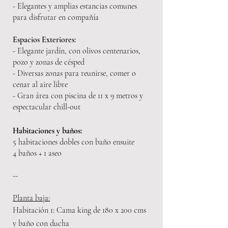
- Elegantes y amplias estancias comunes
par
a disfrutar en compañía
Espacios Exteriores:
- Elegante jardín, con olivos centenarios,
pozo y zonas de césped
- Diversas zonas para reunirse, comer o
cenar al aire libre
- Gran área con piscina de 11 x 9 metros y
espectacular chill-out
Habitacio
nes y baños:
5 habitaciones dobles con baño ensuite
4 baños + 1 aseo
-
-
Planta baja:
H
abit
ación 1: Cama king de 180 x 200 cms
y baño con ducha