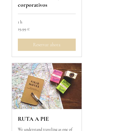
corporativos
1 h
19,99
19,99 €
euros
Reservar ahora
RUTA A PIE
We understand traveling as one of