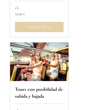
1 h
19,99
19,99 €
euros
Reservar ahora
Tours con posibilidad de
subida y bajada